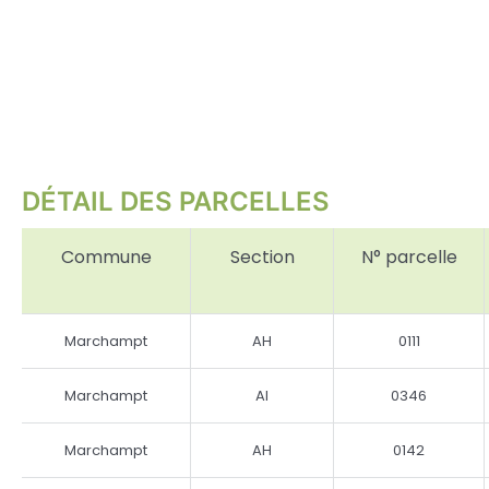
DÉTAIL DES PARCELLES
Commune
Section
N° parcelle
Marchampt
AH
0111
Marchampt
AI
0346
Marchampt
AH
0142