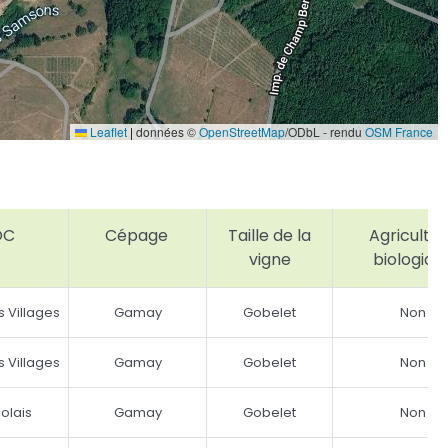
Leaflet
|
données ©
OpenStreetMap
/ODbL - rendu
OSM France
OC
Cépage
Taille de la
Agricultu
vigne
biologiqu
s Villages
Gamay
Gobelet
Non
s Villages
Gamay
Gobelet
Non
olais
Gamay
Gobelet
Non