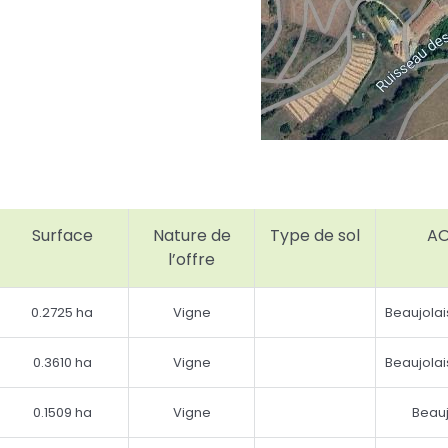
Surface
Nature de
Type de sol
A
l’offre
0.2725 ha
Vigne
Beaujolai
0.3610 ha
Vigne
Beaujolai
0.1509 ha
Vigne
Beauj