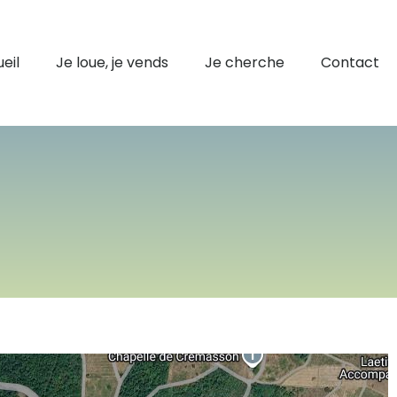
eil
Je loue, je vends
Je cherche
Contact