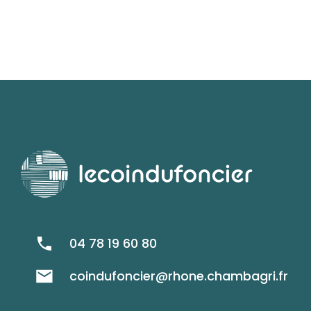
04 78 19 60 80
coindufoncier@rhone.chambagri.fr