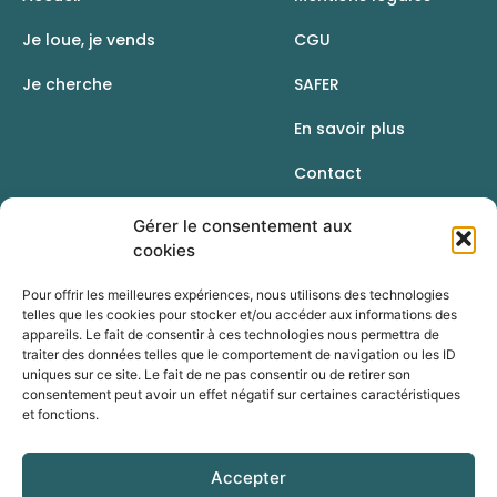
Je loue, je vends
CGU
Je cherche
SAFER
En savoir plus
Contact
Gérer le consentement aux
cookies
Pour offrir les meilleures expériences, nous utilisons des technologies
telles que les cookies pour stocker et/ou accéder aux informations des
appareils. Le fait de consentir à ces technologies nous permettra de
traiter des données telles que le comportement de navigation ou les ID
uniques sur ce site. Le fait de ne pas consentir ou de retirer son
consentement peut avoir un effet négatif sur certaines caractéristiques
et fonctions.
Une initiative de la Chambre d’agriculture du
Rhône
Accepter