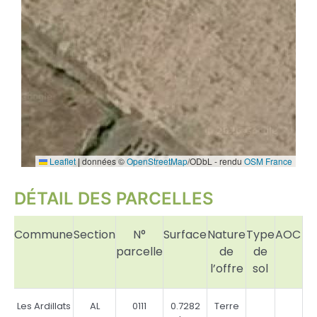
Leaflet
|
données ©
OpenStreetMap
/ODbL - rendu
OSM France
DÉTAIL DES PARCELLES
Commune
Section
N°
Surface
Nature
Type
AOC
C
parcelle
de
de
l’offre
sol
Les Ardillats
AL
0111
0.7282
Terre