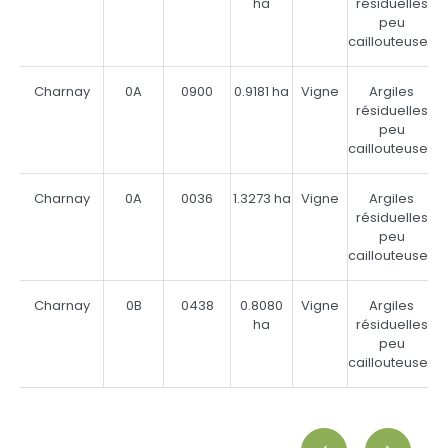
ha
résiduelles
peu
caillouteuses
Charnay
0A
0900
0.9181 ha
Vigne
Argiles
B
résiduelles
peu
caillouteuses
Charnay
0A
0036
1.3273 ha
Vigne
Argiles
B
résiduelles
peu
caillouteuses
Charnay
0B
0438
0.8080
Vigne
Argiles
B
ha
résiduelles
peu
caillouteuses