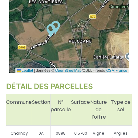
Leaflet
|
données ©
OpenStreetMap
/ODbL - rendu
OSM France
DÉTAIL DES PARCELLES
Commune
Section
N°
Surface
Nature
Type de
parcelle
de
sol
l’offre
Charnay
0A
0898
0.5700
Vigne
Argiles
B