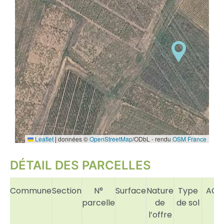
Leaflet
|
données ©
OpenStreetMap
/ODbL - rendu
OSM France
DÉTAIL DES PARCELLES
Commune
Section
N°
Surface
Nature
Type
AO
parcelle
de
de sol
l’offre