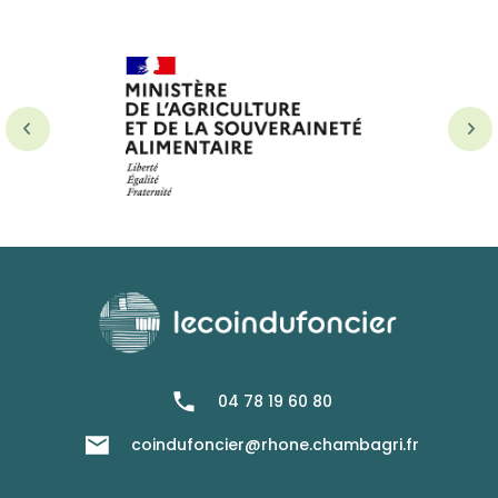
04 78 19 60 80
coindufoncier@rhone.chambagri.fr