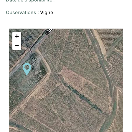
Observations :
Vigne
+
−