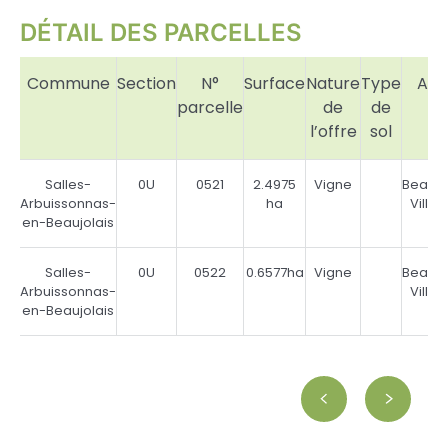
DÉTAIL DES PARCELLES
Commune
Section
N°
Surface
Nature
Type
AO
parcelle
de
de
l’offre
sol
Salles-
0U
0521
2.4975
Vigne
Beaujo
Arbuissonnas-
ha
Villa
en-Beaujolais
Salles-
0U
0522
0.6577ha
Vigne
Beaujo
Arbuissonnas-
Villa
en-Beaujolais