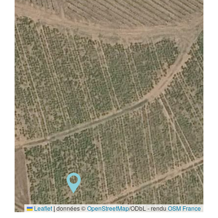
Leaflet
|
données ©
OpenStreetMap
/ODbL - rendu
OSM France