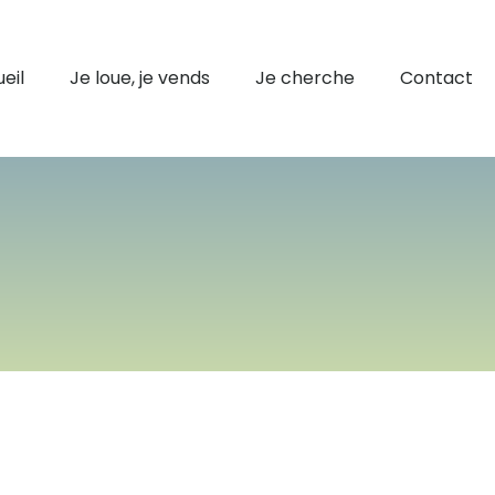
eil
Je loue, je vends
Je cherche
Contact