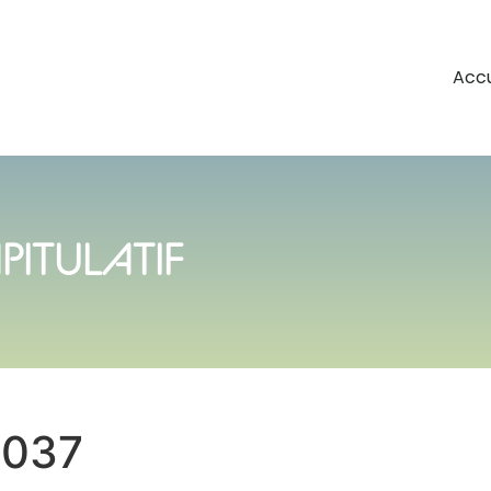
Accu
PITULATIF
0037