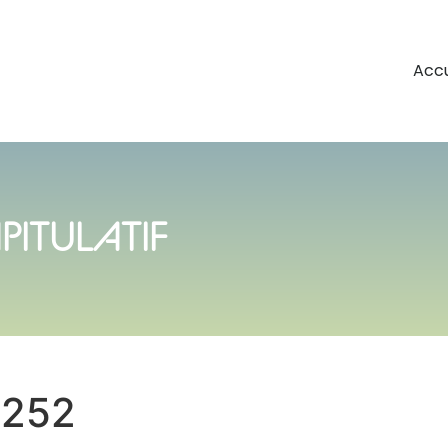
Accu
PITULATIF
0252