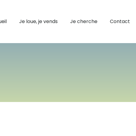
eil
Je loue, je vends
Je cherche
Contact