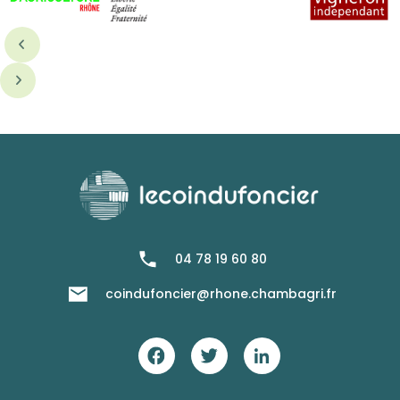
04 78 19 60 80
coindufoncier@rhone.chambagri.fr