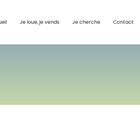
eil
Je loue, je vends
Je cherche
Contact