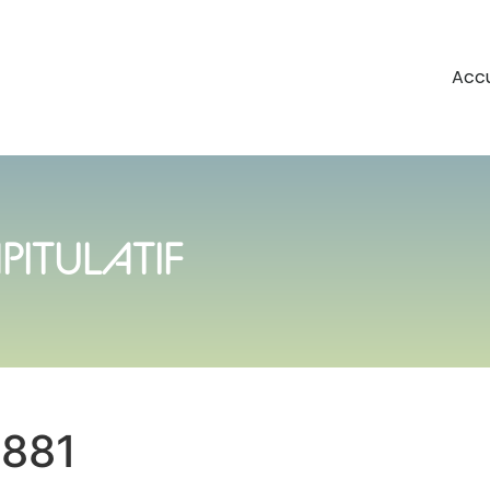
Accu
PITULATIF
0881